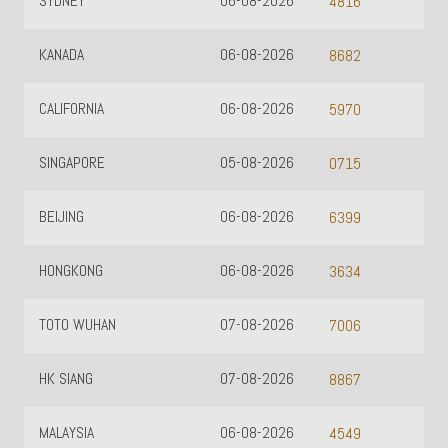
SYDNEY
06-08-2026
4816
KANADA
06-08-2026
8682
CALIFORNIA
06-08-2026
5970
SINGAPORE
05-08-2026
0715
BEIJING
06-08-2026
6399
HONGKONG
06-08-2026
3634
TOTO WUHAN
07-08-2026
7006
HK SIANG
07-08-2026
8867
MALAYSIA
06-08-2026
4549