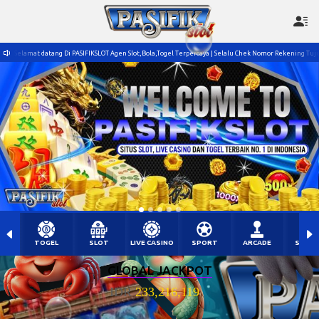
Selamat datang Di PASIFIKSLOT Agen Slot,Bola,Togel Terpercaya | Selalu Chek Nomor Rekening 
TOGEL
SLOT
LIVE CASINO
SPORT
ARCADE
SABU
GLOBAL JACKPOT
IDR
233,216,204